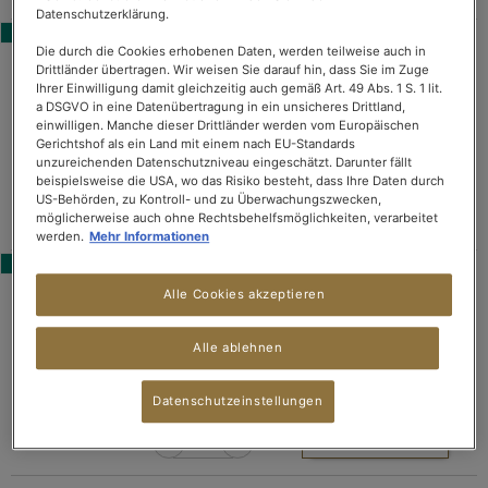
Datenschutzerklärung.
BESTSELLER
Die durch die Cookies erhobenen Daten, werden teilweise auch in
INTENSE MINT
Drittländer übertragen. Wir weisen Sie darauf hin, dass Sie im Zuge
Aromatisierter Grüner
Ihrer Einwilligung damit gleichzeitig auch gemäß Art. 49 Abs. 1 S. 1 lit.
Bewertung:
(9)
a DSGVO in eine Datenübertragung in ein unsicheres Drittland,
Tee
96%
einwilligen. Manche dieser Drittländer werden vom Europäischen
€ 4,90
Gerichtshof als ein Land mit einem nach EU-Standards
unzureichenden Datenschutzniveau eingeschätzt. Darunter fällt
Packung mit 10 Kapseln
beispielsweise die USA, wo das Risiko besteht, dass Ihre Daten durch
176,00€/kg inkl. MwSt, zzgl. Versand
US-Behörden, zu Kontroll- und zu Überwachungszwecken,
möglicherweise auch ohne Rechtsbehelfsmöglichkeiten, verarbeitet
IN DEN WARENKORB
werden.
Mehr Informationen
BESTSELLER
ENGLISH BREAKFAST
Alle Cookies akzeptieren
Bewertung:
Schwarzer Tee
(7)
Alle ablehnen
80%
€ 4,90
Packung mit 10 Kapseln
Datenschutzeinstellungen
176,00€/kg inkl. MwSt, zzgl. Versand
IN DEN WARENKORB