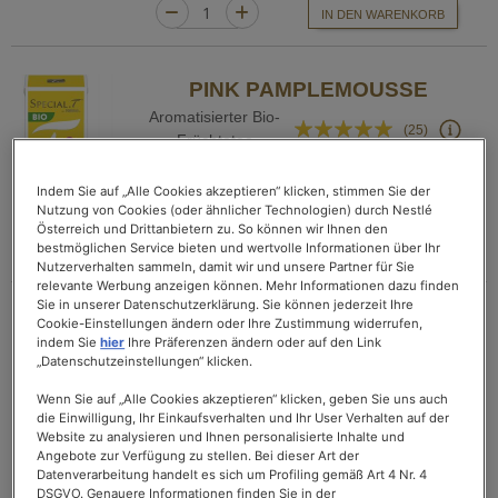
IN DEN WARENKORB
PINK PAMPLEMOUSSE
Aromatisierter Bio-
Bewertung:
(25)
Früchtetee
94%
€ 4,90
Indem Sie auf „Alle Cookies akzeptieren“ klicken, stimmen Sie der
Packung mit 10 Kapseln
Nutzung von Cookies (oder ähnlicher Technologien) durch Nestlé
157,10€/kg inkl. MwSt, zzgl. Versand
Österreich und Drittanbietern zu. So können wir Ihnen den
bestmöglichen Service bieten und wertvolle Informationen über Ihr
IN DEN WARENKORB
Nutzerverhalten sammeln, damit wir und unsere Partner für Sie
relevante Werbung anzeigen können. Mehr Informationen dazu finden
Sie in unserer Datenschutzerklärung. Sie können jederzeit Ihre
PEACH & APRICOT DREAM
Cookie-Einstellungen ändern oder Ihre Zustimmung widerrufen,
indem Sie
hier
Ihre Präferenzen ändern oder auf den Link
Aromatisierter Weißer
Bewertung:
„Datenschutzeinstellungen“ klicken.
(0)
Tee
0%
Wenn Sie auf „Alle Cookies akzeptieren“ klicken, geben Sie uns auch
€ 4,90
die Einwilligung, Ihr Einkaufsverhalten und Ihr User Verhalten auf der
Packung mit 10 Kapseln
Website zu analysieren und Ihnen personalisierte Inhalte und
220,00€/kg inkl. MwSt, zzgl. Versand
Angebote zur Verfügung zu stellen. Bei dieser Art der
Datenverarbeitung handelt es sich um Profiling gemäß Art 4 Nr. 4
IN DEN WARENKORB
DSGVO. Genauere Informationen finden Sie in der