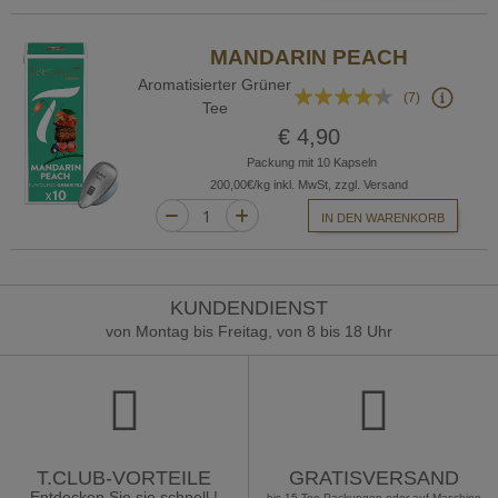
MANDARIN PEACH
Aromatisierter Grüner
Bewertung:
(7)
Tee
83%
€ 4,90
Packung mit 10 Kapseln
200,00€/kg inkl. MwSt, zzgl. Versand
IN DEN WARENKORB
KUNDENDIENST
von Montag bis Freitag, von 8 bis 18 Uhr
T.CLUB-VORTEILE
GRATISVERSAND
Entdecken Sie sie schnell !
bis 15 Tee-Packungen oder auf Maschine