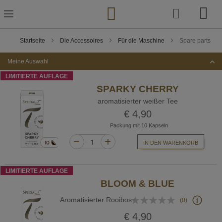
Zum
Inhalt
springen
Startseite
Die Accessoires
Für die Maschine
Spare parts
Meine Auswahl
LIMITIERTE AUFLAGE
SPARKY CHERRY
aromatisierter weißer Tee
€ 4,90
Packung mit 10 Kapseln
IN DEN WARENKORB
LIMITIERTE AUFLAGE
BLOOM & BLUE
Bewertung:
Aromatisierter Rooibos
(0)
0%
€ 4,90