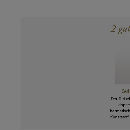
2 gu
Seh
Der Reiseb
doppel
hermetisch
Kunststoff.