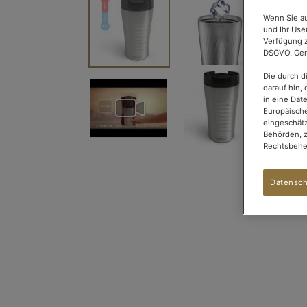
Ende
der
Wenn Sie au
und Ihr Use
Bildgalerie
Verfügung z
springen
DSGVO. Gena
Die durch d
darauf hin, 
in eine Dat
Europäische
eingeschätz
Behörden, 
Rechtsbehel
Datensch