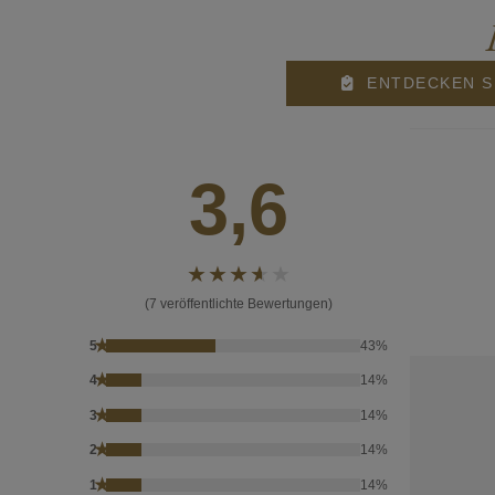
ENTDECKEN S
3,6
(7 veröffentlichte Bewertungen)
★
5
43%
★
4
14%
★
3
14%
★
2
14%
★
1
14%