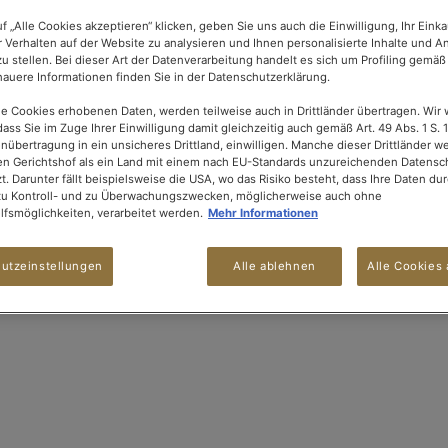
f „Alle Cookies akzeptieren“ klicken, geben Sie uns auch die Einwilligung, Ihr Eink
r Verhalten auf der Website zu analysieren und Ihnen personalisierte Inhalte und 
u stellen. Bei dieser Art der Datenverarbeitung handelt es sich um Profiling gemäß 
uere Informationen finden Sie in der Datenschutzerklärung.
ie Cookies erhobenen Daten, werden teilweise auch in Drittländer übertragen. Wir 
dass Sie im Zuge Ihrer Einwilligung damit gleichzeitig auch gemäß Art. 49 Abs. 1 S. 1
enübertragung in ein unsicheres Drittland, einwilligen. Manche dieser Drittländer 
n Gerichtshof als ein Land mit einem nach EU-Standards unzureichenden Datensc
t. Darunter fällt beispielsweise die USA, wo das Risiko besteht, dass Ihre Daten du
zu Kontroll- und zu Überwachungszwecken, möglicherweise auch ohne
fsmöglichkeiten, verarbeitet werden.
Mehr Informationen
utzeinstellungen
Alle ablehnen
Alle Cookies 