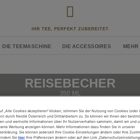
IHR TEE, PERFEKT ZUBEREITET
DIE TEEMASCHINE
DIE ACCESSOIRES
MEHR 
REISEBECHER
350 ML
m speziellen Edelstahl-Reisebecher, haben Sie I
uf „Alle Cookies akzeptieren“ klicken, stimmen Sie der Nutzung von Cookies (oder 
n) durch Nestlé Österreich und Drittanbietern zu. So können wir Ihnen den bestm
immer zur Hand.
ten und wertvolle Informationen über Ihr Nutzerverhalten sammeln, damit wir und u
evante Werbung anzeigen können. Mehr Informationen dazu finden Sie in unserer
erklärung. Sie können jederzeit Ihre Cookie-Einstellungen ändern oder Ihre Zust
 indem Sie
hier
Ihre Präferenzen ändern oder auf den Link „Datenschutzeinstellunge