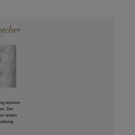
R
echer
rung können
sen. Der
en festen
habung.