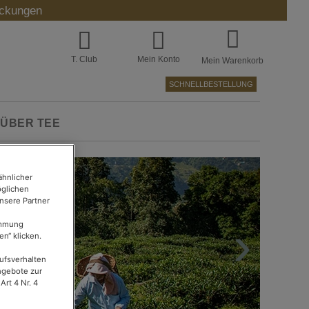
ackungen
T. Club
Mein Konto
Mein Warenkorb
SCHNELLBESTELLUNG
ÜBER TEE
ähnlicher
öglichen
nsere Partner
›
immung
n“ klicken.
aufsverhalten
Angebote zur
Art 4 Nr. 4