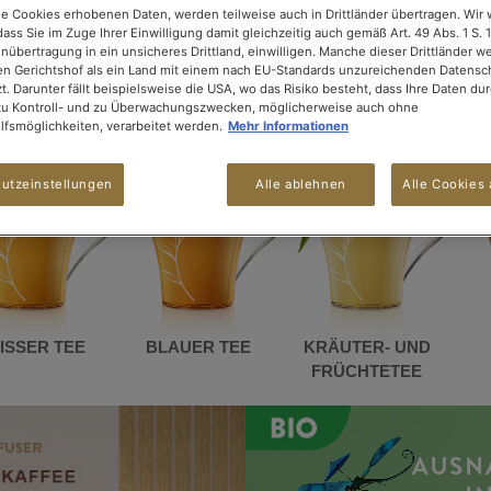
ie Cookies erhobenen Daten, werden teilweise auch in Drittländer übertragen. Wir 
dass Sie im Zuge Ihrer Einwilligung damit gleichzeitig auch gemäß Art. 49 Abs. 1 S. 1
enübertragung in ein unsicheres Drittland, einwilligen. Manche dieser Drittländer 
n Gerichtshof als ein Land mit einem nach EU-Standards unzureichenden Datensc
t. Darunter fällt beispielsweise die USA, wo das Risiko besteht, dass Ihre Daten du
 AUS ÜBER 30 TEESORTEN AUS
zu Kontroll- und zu Überwachungszwecken, möglicherweise auch ohne
fsmöglichkeiten, verarbeitet werden.
Mehr Informationen
utzeinstellungen
Alle ablehnen
Alle Cookies 
ISSER TEE
BLAUER TEE
KRÄUTER- UND
FRÜCHTETEE