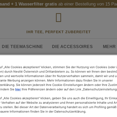
sand + 1 Wasserfilter gratis
ab einer Bestellung von 15 P
IHR TEE, PERFEKT ZUBEREITET
DIE TEEMASCHINE
DIE ACCESSOIRES
MEHR 
uf „Alle Cookies akzeptieren“ klicken, stimmen Sie der Nutzung von Cookies (oder 
n) durch Nestlé Österreich und Drittanbietern zu. So können wir Ihnen den bestm
ten und wertvolle Informationen über Ihr Nutzerverhalten sammeln, damit wir und u
evante Werbung anzeigen können. Mehr Informationen dazu finden Sie in unserer
erklärung. Sie können jederzeit Ihre Cookie-Einstellungen ändern oder Ihre Zust
 indem Sie
hier
Ihre Präferenzen ändern oder auf den Link „Datenschutzeinstellunge
f „Alle Cookies akzeptieren“ klicken, geben Sie uns auch die Einwilligung, Ihr Eink
r Verhalten auf der Website zu analysieren und Ihnen personalisierte Inhalte und 
u stellen. Bei dieser Art der Datenverarbeitung handelt es sich um Profiling gemäß 
uere Informationen finden Sie in der Datenschutzerklärung.