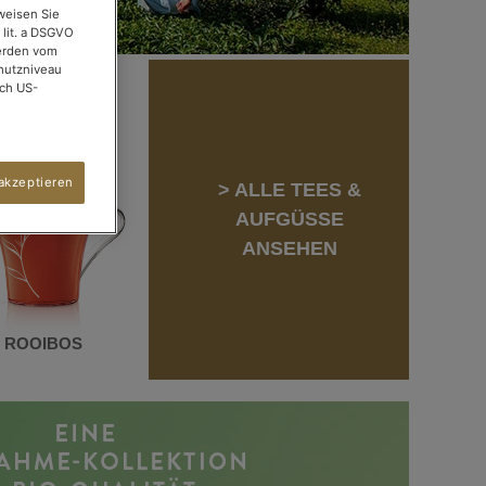
weisen Sie
 lit. a DSGVO
werden vom
hutzniveau
rch US-
akzeptieren
> ALLE TEES &
AUFGÜSSE
ANSEHEN
ROOIBOS