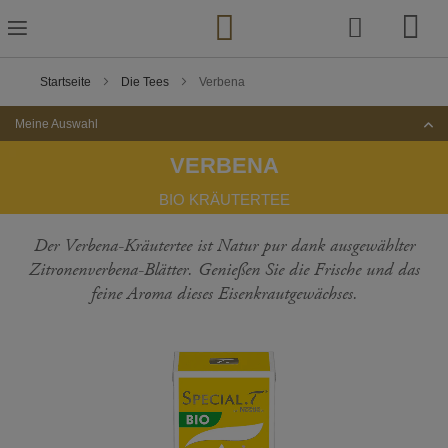
Zum
Inhalt
springen
Startseite
Die Tees
Verbena
Meine Auswahl
VERBENA
BIO KRÄUTERTEE
Der Verbena-Kräutertee ist Natur pur dank ausgewählter
Zitronenverbena-Blätter. Genießen Sie die Frische und das
feine Aroma dieses Eisenkrautgewächses.
Zum
Ende
der
Bildgalerie
springen