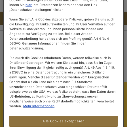
indem Sie
hier
Ihre Präferenzen ändern oder auf den Link
„Datenschutzeinstellungen“ klicken.
IN DEN WARENKORB
Wenn Sie auf „Alle Cookies akzeptieren“ klicken, geben Sie uns auch
die Einwilligung, Ihr Einkaufsverhalten und Ihr User Verhalten auf der
Website zu analysieren und Ihnen personalisierte Inhalte und
Angebote zur Verfügung zu stellen. Bei dieser Art der
Datenverarbeitung handelt es sich um Profiling gemäß Art 4 Nr. 4
DSGVO. Genauere Informationen finden Sie in der
100% sichere
Lieferung innerhalb
Kostenloser Versand
Datenschutzerklärung.
Zahlung
von 3 Tagen
ab 15 Tee-
Packungen
Die durch die Cookies erhobenen Daten, werden teilweise auch in
Drittländer übertragen. Wir weisen Sie darauf hin, dass Sie im Zuge
Ihrer Einwilligung damit gleichzeitig auch gemäß Art. 49 Abs. 1 S. 1 lit.
a DSGVO in eine Datenübertragung in ein unsicheres Drittland,
einwilligen. Manche dieser Drittländer werden vom Europäischen
Gerichtshof als ein Land mit einem nach EU-Standards
unzureichenden Datenschutzniveau eingeschätzt. Darunter fällt
beispielsweise die USA, wo das Risiko besteht, dass Ihre Daten durch
US-Behörden, zu Kontroll- und zu Überwachungszwecken,
möglicherweise auch ohne Rechtsbehelfsmöglichkeiten, verarbeitet
werden.
Mehr Informationen
Alle Cookies akzeptieren