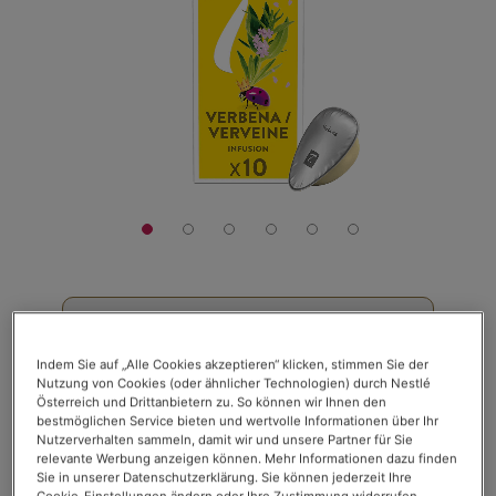
€ 4,90
Die Packung mit 10 Kapseln
Indem Sie auf „Alle Cookies akzeptieren“ klicken, stimmen Sie der
Nutzung von Cookies (oder ähnlicher Technologien) durch Nestlé
338,50€/kg inkl. MwSt, zzgl. Versand
Österreich und Drittanbietern zu. So können wir Ihnen den
bestmöglichen Service bieten und wertvolle Informationen über Ihr
Bewertung:
Bewertungen lesen (
9
)
Nutzerverhalten sammeln, damit wir und unsere Partner für Sie
84
100
relevante Werbung anzeigen können. Mehr Informationen dazu finden
% of
Auf Lager
Sie in unserer Datenschutzerklärung. Sie können jederzeit Ihre
Cookie-Einstellungen ändern oder Ihre Zustimmung widerrufen,