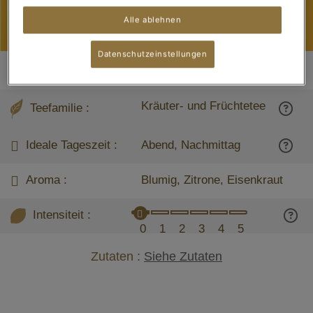
Alle ablehnen
Datenschutzeinstellungen
Eigenschaften von Verbena Tee
Kräuter- und Früchtetee
Teefamilie :
Ideale Tageszeit :
Abend, Nachmittag
Aroma :
Blumig, Zitrone, Eisenkraut
Intensiteit :
0
1
2
3
4
5
Zutaten :
Siehe Zutaten