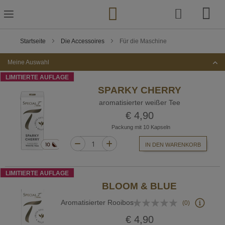
Zum
Inhalt
springen
Startseite
Die Accessoires
Für die Maschine
Meine Auswahl
LIMITIERTE AUFLAGE
SPARKY CHERRY
aromatisierter weißer Tee
€ 4,90
Packung mit 10 Kapseln
IN DEN WARENKORB
LIMITIERTE AUFLAGE
BLOOM & BLUE
Bewertung:
Aromatisierter Rooibos
(0)
0%
€ 4,90