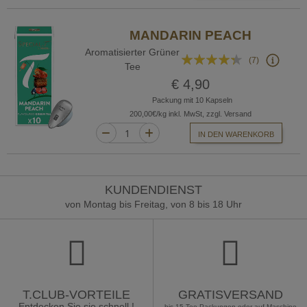
MANDARIN PEACH
Aromatisierter Grüner
Bewertung:
(7)
Tee
83%
€ 4,90
Packung mit 10 Kapseln
200,00€/kg inkl. MwSt, zzgl. Versand
IN DEN WARENKORB
KUNDENDIENST
von Montag bis Freitag, von 8 bis 18 Uhr
T.CLUB-VORTEILE
GRATISVERSAND
Entdecken Sie sie schnell !
bis 15 Tee-Packungen oder auf Maschine