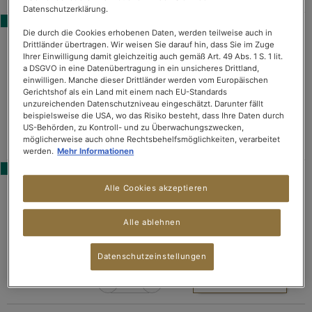
Datenschutzerklärung.
BESTSELLER
Die durch die Cookies erhobenen Daten, werden teilweise auch in
INTENSE MINT
Drittländer übertragen. Wir weisen Sie darauf hin, dass Sie im Zuge
Aromatisierter Grüner
Ihrer Einwilligung damit gleichzeitig auch gemäß Art. 49 Abs. 1 S. 1 lit.
Bewertung:
(9)
a DSGVO in eine Datenübertragung in ein unsicheres Drittland,
Tee
96%
einwilligen. Manche dieser Drittländer werden vom Europäischen
€ 4,90
Gerichtshof als ein Land mit einem nach EU-Standards
unzureichenden Datenschutzniveau eingeschätzt. Darunter fällt
Packung mit 10 Kapseln
beispielsweise die USA, wo das Risiko besteht, dass Ihre Daten durch
176,00€/kg inkl. MwSt, zzgl. Versand
US-Behörden, zu Kontroll- und zu Überwachungszwecken,
möglicherweise auch ohne Rechtsbehelfsmöglichkeiten, verarbeitet
IN DEN WARENKORB
werden.
Mehr Informationen
BESTSELLER
ENGLISH BREAKFAST
Alle Cookies akzeptieren
Bewertung:
Schwarzer Tee
(7)
Alle ablehnen
80%
€ 4,90
Packung mit 10 Kapseln
Datenschutzeinstellungen
176,00€/kg inkl. MwSt, zzgl. Versand
IN DEN WARENKORB