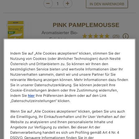
IN DEN WARENKORB
PINK PAMPLEMOUSSE
Aromatisierter Bio-
Bewertung:
(25)
Früchtetee
94%
€ 4,90
Indem Sie auf „Alle Cookies akzeptieren“ klicken, stimmen Sie der
Packung mit 10 Kapseln
Nutzung von Cookies (oder ähnlicher Technologien) durch Nestlé
157,10€/kg inkl. MwSt, zzgl. Versand
Österreich und Drittanbietern zu. So können wir Ihnen den
bestmöglichen Service bieten und wertvolle Informationen über Ihr
IN DEN WARENKORB
Nutzerverhalten sammeln, damit wir und unsere Partner für Sie
relevante Werbung anzeigen können. Mehr Informationen dazu finden
Sie in unserer Datenschutzerklärung. Sie können jederzeit Ihre
PEACH & APRICOT DREAM
Cookie-Einstellungen ändern oder Ihre Zustimmung widerrufen,
indem Sie
hier
Ihre Präferenzen ändern oder auf den Link
Aromatisierter Weißer
Bewertung:
„Datenschutzeinstellungen“ klicken.
(0)
Tee
0%
Wenn Sie auf „Alle Cookies akzeptieren“ klicken, geben Sie uns auch
€ 4,90
die Einwilligung, Ihr Einkaufsverhalten und Ihr User Verhalten auf der
Packung mit 10 Kapseln
Website zu analysieren und Ihnen personalisierte Inhalte und
220,00€/kg inkl. MwSt, zzgl. Versand
Angebote zur Verfügung zu stellen. Bei dieser Art der
Datenverarbeitung handelt es sich um Profiling gemäß Art 4 Nr. 4
IN DEN WARENKORB
DSGVO. Genauere Informationen finden Sie in der