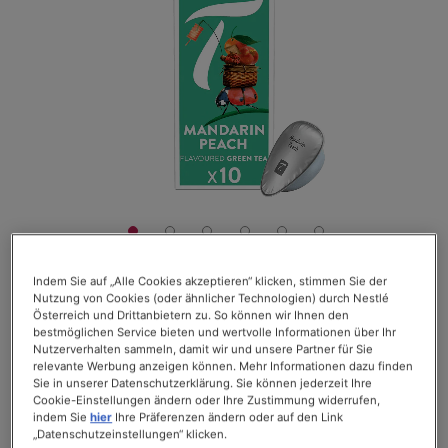
Indem Sie auf „Alle Cookies akzeptieren“ klicken, stimmen Sie der
Nutzung von Cookies (oder ähnlicher Technologien) durch Nestlé
€ 4,90
Österreich und Drittanbietern zu. So können wir Ihnen den
bestmöglichen Service bieten und wertvolle Informationen über Ihr
Nutzerverhalten sammeln, damit wir und unsere Partner für Sie
Die Packung mit 10 Kapseln
relevante Werbung anzeigen können. Mehr Informationen dazu finden
200,00€/kg inkl. MwSt, zzgl. Versand
Sie in unserer Datenschutzerklärung. Sie können jederzeit Ihre
Cookie-Einstellungen ändern oder Ihre Zustimmung widerrufen,
Bewertung:
Bewertungen lesen (
7
)
indem Sie
hier
Ihre Präferenzen ändern oder auf den Link
„Datenschutzeinstellungen“ klicken.
83
100
% of
Auf Lager