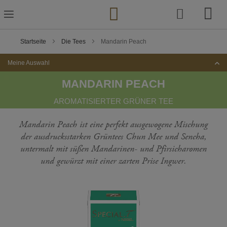
Zum
Inhalt
springen
Startseite
Die Tees
Mandarin Peach
Meine Auswahl
MANDARIN PEACH
AROMATISIERTER GRÜNER TEE
Mandarin Peach ist eine perfekt ausgewogene Mischung
der ausdrucksstarken Grüntees Chun Mee und Sencha,
untermalt mit süßen Mandarinen- und Pfirsicharomen
und gewürzt mit einer zarten Prise Ingwer.
Zum
Ende
der
Bildgalerie
springen