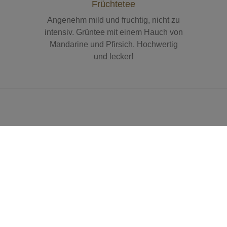
Früchtetee
Angenehm mild und fruchtig, nicht zu
intensiv. Grüntee mit einem Hauch von
Mandarine und Pfirsich. Hochwertig
und lecker!