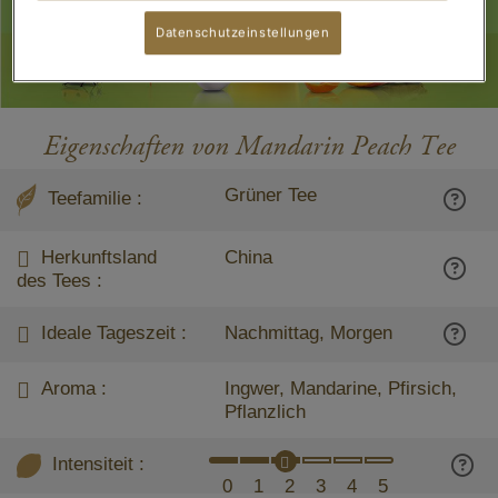
Datenschutzeinstellungen
Eigenschaften von Mandarin Peach Tee
Grüner Tee
Teefamilie :
Herkunftsland
China
des Tees :
Ideale Tageszeit :
Nachmittag, Morgen
Aroma :
Ingwer, Mandarine, Pfirsich,
Pflanzlich
Intensiteit :
0
1
2
3
4
5