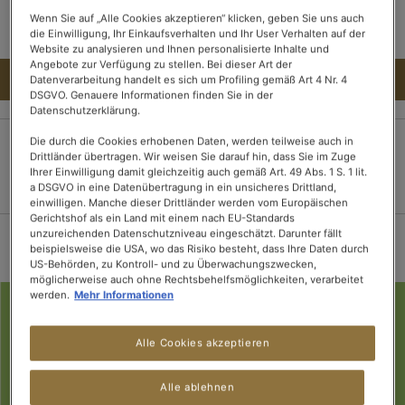
Wenn Sie auf „Alle Cookies akzeptieren“ klicken, geben Sie uns auch
die Einwilligung, Ihr Einkaufsverhalten und Ihr User Verhalten auf der
Website zu analysieren und Ihnen personalisierte Inhalte und
Angebote zur Verfügung zu stellen. Bei dieser Art der
Datenverarbeitung handelt es sich um Profiling gemäß Art 4 Nr. 4
IN DEN WARENKORB
DSGVO. Genauere Informationen finden Sie in der
Datenschutzerklärung.
Die durch die Cookies erhobenen Daten, werden teilweise auch in
Drittländer übertragen. Wir weisen Sie darauf hin, dass Sie im Zuge
100% sichere
Lieferung innerhalb
Kostenloser Versand
Ihrer Einwilligung damit gleichzeitig auch gemäß Art. 49 Abs. 1 S. 1 lit.
Zahlung
von 3 Tagen
ab 15 Tee-
a DSGVO in eine Datenübertragung in ein unsicheres Drittland,
Packungen
einwilligen. Manche dieser Drittländer werden vom Europäischen
Gerichtshof als ein Land mit einem nach EU-Standards
unzureichenden Datenschutzniveau eingeschätzt. Darunter fällt
beispielsweise die USA, wo das Risiko besteht, dass Ihre Daten durch
US-Behörden, zu Kontroll- und zu Überwachungszwecken,
möglicherweise auch ohne Rechtsbehelfsmöglichkeiten, verarbeitet
werden.
Mehr Informationen
Alle Cookies akzeptieren
Alle ablehnen