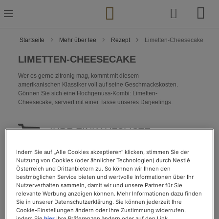
Zum
Inhalt
springen
Startseite
Mehr über tee
Rezept
Limetten-Cheesecake
LIMETTEN-CHEESECAKE
Wer es gerne zitronig mag, kommt mit diesem
amerikanischen Klassiker voll auf seine Geschmackskosten.
Gönnen Sie sich eine Hochgenuss-Kombi: Limetten-
Cheesecake, serviert mit einer Tasse unseres Darjeelings.
IHRE EINKAUFSLISTE :
Indem Sie auf „Alle Cookies akzeptieren“ klicken, stimmen Sie der
25 Salzcracker (z. B. TUC), ca. 100 g
Nutzung von Cookies (oder ähnlicher Technologien) durch Nestlé
2 Limetten
Österreich und Drittanbietern zu. So können wir Ihnen den
250 g Ricotta
bestmöglichen Service bieten und wertvolle Informationen über Ihr
100 g Quark
Nutzerverhalten sammeln, damit wir und unsere Partner für Sie
relevante Werbung anzeigen können. Mehr Informationen dazu finden
50 g Mehl
Sie in unserer Datenschutzerklärung. Sie können jederzeit Ihre
3 Eier, getrennt
Cookie-Einstellungen ändern oder Ihre Zustimmung widerrufen,
90 g Butter
indem Sie
hier
Ihre Präferenzen ändern oder auf den Link