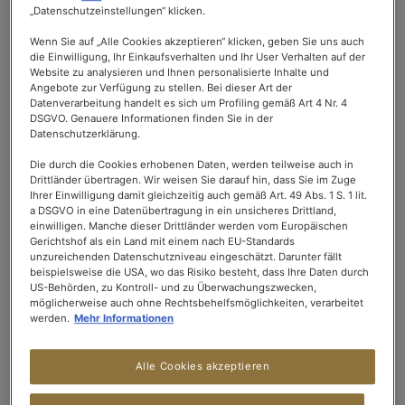
möchten wir Ihnen mitteilen, dass unsere Partnerschaft
„Datenschutzeinstellungen“ klicken.
mit La Maison Kusmi Tea am
31. Dezember 2024
enden
Wenn Sie auf „Alle Cookies akzeptieren“ klicken, geben Sie uns auch
wird.
die Einwilligung, Ihr Einkaufsverhalten und Ihr User Verhalten auf der
Website zu analysieren und Ihnen personalisierte Inhalte und
Angebote zur Verfügung zu stellen. Bei dieser Art der
Diese Entscheidung wurde in gegenseitigem
Datenverarbeitung handelt es sich um Profiling gemäß Art 4 Nr. 4
DSGVO. Genauere Informationen finden Sie in der
Einvernehmen getroffen und wir möchten uns bei La
Datenschutzerklärung.
Maison Kusmi Tea für diese Jahre der Zusammenarbeit
und des gemeinsamen Erfolgs bedanken.
Die durch die Cookies erhobenen Daten, werden teilweise auch in
Drittländer übertragen. Wir weisen Sie darauf hin, dass Sie im Zuge
Ihrer Einwilligung damit gleichzeitig auch gemäß Art. 49 Abs. 1 S. 1 lit.
a DSGVO in eine Datenübertragung in ein unsicheres Drittland,
Die vier betroffenen Sorten (Anastasia, Prinz Wladimir,
einwilligen. Manche dieser Drittländer werden vom Europäischen
Aquarosa und Be Cool) werden auf unserer Website und
Gerichtshof als ein Land mit einem nach EU-Standards
in den Kusmi Tea-Geschäften verkauft, solange der
unzureichenden Datenschutzniveau eingeschätzt. Darunter fällt
beispielsweise die USA, wo das Risiko besteht, dass Ihre Daten durch
Vorrat
US-Behörden, zu Kontroll- und zu Überwachungszwecken,
reicht.
möglicherweise auch ohne Rechtsbehelfsmöglichkeiten, verarbeitet
werden.
Mehr Informationen
Bitte beachten Sie, das wir weiterhin alles daran setzen,
Alle Cookies akzeptieren
Ihnen Momente der Entspannung und des Genusses zu
bieten, mit unseren limitierten Editionen und exklusiven