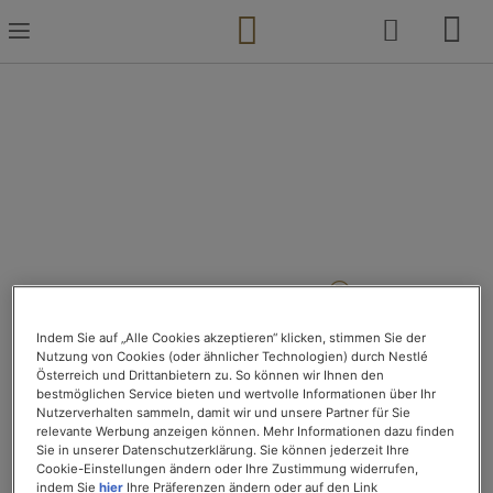
Zum
Inhalt
springen
®
KUSMI TEA
x
®
SPECIAL.T
Indem Sie auf „Alle Cookies akzeptieren“ klicken, stimmen Sie der
Nutzung von Cookies (oder ähnlicher Technologien) durch Nestlé
ENDE UNSERER
Österreich und Drittanbietern zu. So können wir Ihnen den
bestmöglichen Service bieten und wertvolle Informationen über Ihr
PARTNERSCHAFT
Nutzerverhalten sammeln, damit wir und unsere Partner für Sie
relevante Werbung anzeigen können. Mehr Informationen dazu finden
Sie in unserer Datenschutzerklärung. Sie können jederzeit Ihre
Cookie-Einstellungen ändern oder Ihre Zustimmung widerrufen,
Nach sechs erfolgreichen Jahren der Zusammenarbeit
indem Sie
hier
Ihre Präferenzen ändern oder auf den Link