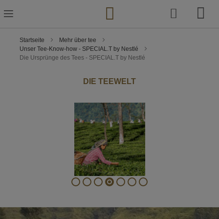
Zum
Inhalt
springen
Startseite
Mehr über tee
Unser Tee-Know-how - SPECIAL.T by Nestlé
Die Ursprünge des Tees - SPECIAL.T by Nestlé
DIE TEEWELT