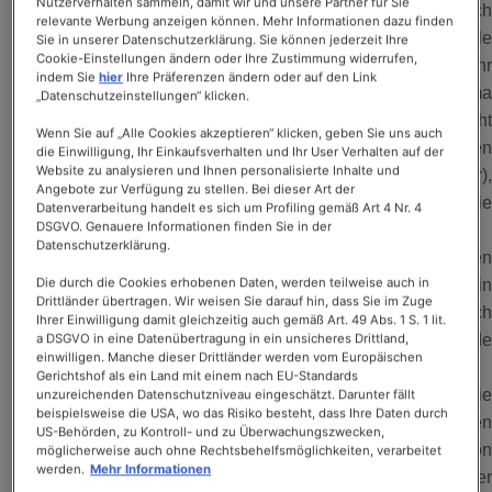
Nutzerverhalten sammeln, damit wir und unsere Partner für Sie
SÜDAFRIKA
benötigen auch
relevante Werbung anzeigen können. Mehr Informationen dazu finden
Teepflanzen ideale
Sie in unserer Datenschutzerklärung. Sie können jederzeit Ihre
Cookie-Einstellungen ändern oder Ihre Zustimmung widerrufen,
Bedingungen für ihr
SRI LANKA
indem Sie
hier
Ihre Präferenzen ändern oder auf den Link
Wachstum. Das Klima
„Datenschutzeinstellungen“ klicken.
muss warm und feucht
INDIEN
Wenn Sie auf „Alle Cookies akzeptieren“ klicken, geben Sie uns auch
sein, mit mehreren
die Einwilligung, Ihr Einkaufsverhalten und Ihr User Verhalten auf der
Website zu analysieren und Ihnen personalisierte Inhalte und
Stunden Sonne pro Tag (1500 Sonnenstunden/Jahr),
Angebote zur Verfügung zu stellen. Bei dieser Art der
regelmäßigem Niederschlag (1300 mm/Jahr) sowie
Datenverarbeitung handelt es sich um Profiling gemäß Art 4 Nr. 4
DSGVO. Genauere Informationen finden Sie in der
möglichst gleichbleibenden Temperaturen.
Datenschutzerklärung.
Teepflanzen gedeihen besonders gut in bergigen
Die durch die Cookies erhobenen Daten, werden teilweise auch in
Regionen, weil sie keine Staunässe vertragen und in
Drittländer übertragen. Wir weisen Sie darauf hin, dass Sie im Zuge
Hanglagen das Regenwasser besser abläuft. Natürlich
Ihrer Einwilligung damit gleichzeitig auch gemäß Art. 49 Abs. 1 S. 1 lit.
spielt auch die Bodenbeschaffenheit eine Rolle: Die Erde
a DSGVO in eine Datenübertragung in ein unsicheres Drittland,
einwilligen. Manche dieser Drittländer werden vom Europäischen
muss ausreichend Mineralien und Nährstoffe liefern.
Gerichtshof als ein Land mit einem nach EU-Standards
SPECIAL.T hat verschiedene Regionen ausgewählt, die
unzureichenden Datenschutzniveau eingeschätzt. Darunter fällt
beispielsweise die USA, wo das Risiko besteht, dass Ihre Daten durch
ihr Savoir-faire im Teeanbau seit Generationen
US-Behörden, zu Kontroll- und zu Überwachungszwecken,
überliefern, manchmal seit Jahrhunderten oder gar schon
möglicherweise auch ohne Rechtsbehelfsmöglichkeiten, verarbeitet
werden.
Mehr Informationen
seit einem Jahrtausend: China: Schwarzer, grüner, weißer