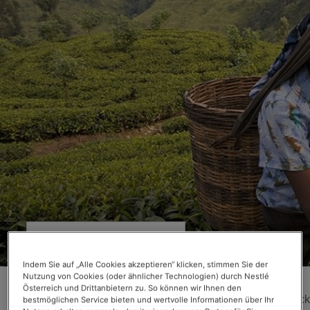
JAPAN
Indem Sie auf „Alle Cookies akzeptieren“ klicken, stimmen Sie der
Nutzung von Cookies (oder ähnlicher Technologien) durch Nestlé
CHINA
Österreich und Drittanbietern zu. So können wir Ihnen den
Wie ein Rebstock
bestmöglichen Service bieten und wertvolle Informationen über Ihr