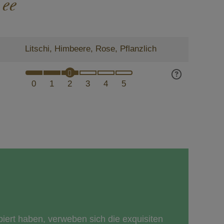
ee
Litschi, Himbeere, Rose, Pflanzlich
0
1
2
3
4
5
piert haben, verweben sich die exquisiten