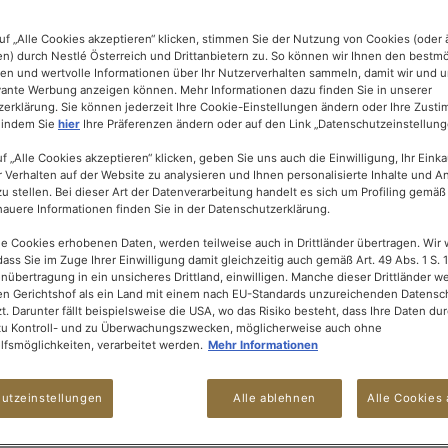
uf „Alle Cookies akzeptieren“ klicken, stimmen Sie der Nutzung von Cookies (oder 
n) durch Nestlé Österreich und Drittanbietern zu. So können wir Ihnen den bestm
ten und wertvolle Informationen über Ihr Nutzerverhalten sammeln, damit wir und u
evante Werbung anzeigen können. Mehr Informationen dazu finden Sie in unserer
erklärung. Sie können jederzeit Ihre Cookie-Einstellungen ändern oder Ihre Zust
 indem Sie
hier
Ihre Präferenzen ändern oder auf den Link „Datenschutzeinstellunge
f „Alle Cookies akzeptieren“ klicken, geben Sie uns auch die Einwilligung, Ihr Eink
r Verhalten auf der Website zu analysieren und Ihnen personalisierte Inhalte und 
u stellen. Bei dieser Art der Datenverarbeitung handelt es sich um Profiling gemäß 
uere Informationen finden Sie in der Datenschutzerklärung.
ie Cookies erhobenen Daten, werden teilweise auch in Drittländer übertragen. Wir 
dass Sie im Zuge Ihrer Einwilligung damit gleichzeitig auch gemäß Art. 49 Abs. 1 S. 1
enübertragung in ein unsicheres Drittland, einwilligen. Manche dieser Drittländer 
n Gerichtshof als ein Land mit einem nach EU-Standards unzureichenden Datensc
t. Darunter fällt beispielsweise die USA, wo das Risiko besteht, dass Ihre Daten du
zu Kontroll- und zu Überwachungszwecken, möglicherweise auch ohne
fsmöglichkeiten, verarbeitet werden.
Mehr Informationen
utzeinstellungen
Alle ablehnen
Alle Cookies 