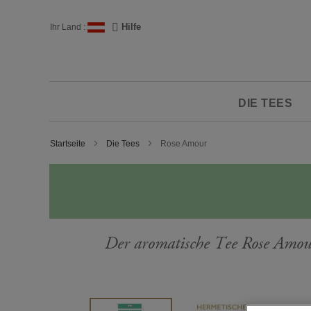
Zum
Inhalt
Sprache
Hilfe
Ihr Land :
springen
DIE TEES
Startseite
Die Tees
Rose Amour
Der aromatische Tee Rose Amou
Zum