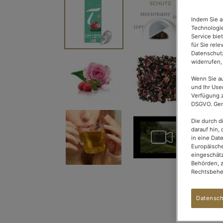
Ende
der
Indem Sie a
Bildgalerie
Technologie
springen
Service bie
für Sie rel
Datenschutz
widerrufen,
Wenn Sie au
und Ihr Use
Verfügung z
DSGVO. Gena
Die durch d
darauf hin, 
in eine Dat
Europäische
eingeschätz
Behörden, 
Rechtsbehel
Datensch